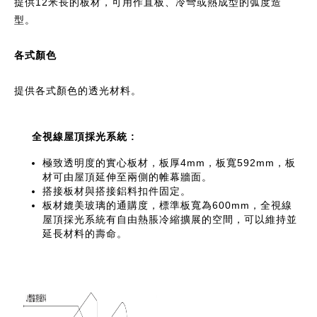
提供12米長的板材，可用作直板、冷彎或熱成型的弧度造
型。
各式顏色
提供各式顏色的透光材料。
全視線屋頂採光系統 :
極致透明度的實心板材，板厚4mm，板寬592mm，板
材可由屋頂延伸至兩側的帷幕牆面。
搭接板材與搭接鋁料扣件固定。
板材媲美玻璃的通購度，標準板寬為600mm，全視線
屋頂採光系統有自由熱脹冷縮擴展的空間，可以維持並
延長材料的壽命。