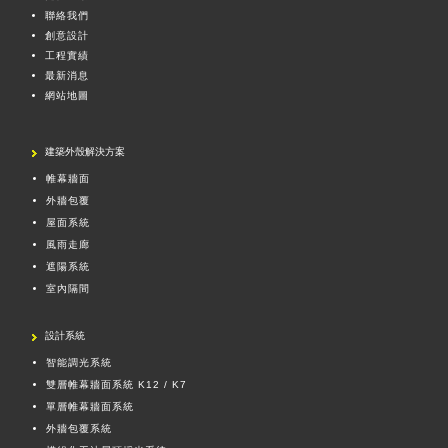
聯絡我們
創意設計
工程實績
最新消息
網站地圖
建築外殼解決方案
帷幕牆面
外牆包覆
屋面系統
風雨走廊
遮陽系統
室內隔間
設計系統
智能調光系統
雙層帷幕牆面系統 K12 / K7
單層帷幕牆面系統
外牆包覆系統