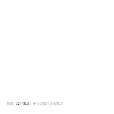
首頁
》
設計系統
》
全視線屋頂採光系統