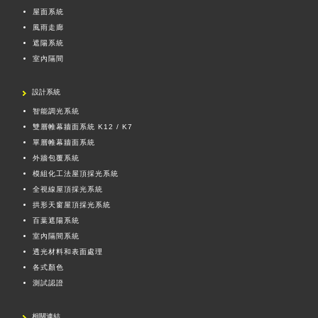
屋面系統
風雨走廊
遮陽系統
室內隔間
設計系統
智能調光系統
雙層帷幕牆面系統 K12 / K7
單層帷幕牆面系統
外牆包覆系統
模組化工法屋頂採光系統
全視線屋頂採光系統
拱形天窗屋頂採光系統
百葉遮陽系統
室內隔間系統
透光材料和表面處理
各式顏色
測試認證
相關連結