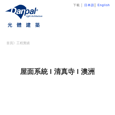
下載
│
日本語
│
English
首頁
》
工程實績
屋面系統 I 清真寺 I 澳洲