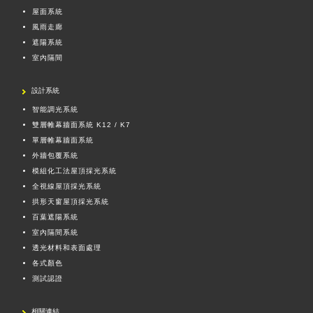
屋面系統
風雨走廊
遮陽系統
室內隔間
設計系統
智能調光系統
雙層帷幕牆面系統 K12 / K7
單層帷幕牆面系統
外牆包覆系統
模組化工法屋頂採光系統
全視線屋頂採光系統
拱形天窗屋頂採光系統
百葉遮陽系統
室內隔間系統
透光材料和表面處理
各式顏色
測試認證
相關連結