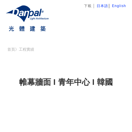
下載
│
日本語
│
English
首頁
》
工程實績
帷幕牆面 I 青年中心 I 韓國