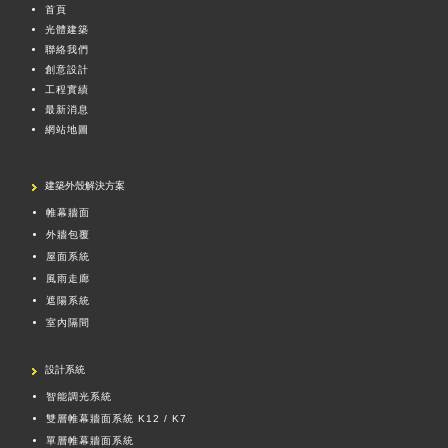
首頁
光體建築
聯絡我們
創意設計
工程實績
最新消息
網站地圖
建築外殼解決方案
帷幕牆面
外牆包覆
屋面系統
風雨走廊
遮陽系統
室內隔間
設計系統
智能調光系統
雙層帷幕牆面系統 K12 / K7
單層帷幕牆面系統