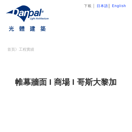
下載
│
日本語
│
English
首頁
》
工程實績
帷幕牆面 I 商場 I 哥斯大黎加