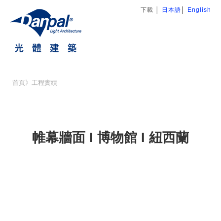
下載
│
日本語
│
English
首頁
》
工程實績
帷幕牆面 I 博物館 I 紐西蘭