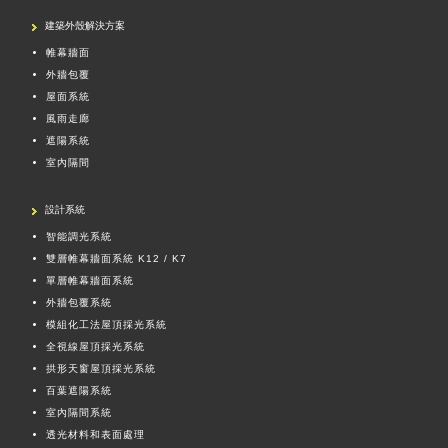
建築外殼解決方案
帷幕牆面
外牆包覆
屋面系統
風雨走廊
遮陽系統
室內隔間
設計系統
智能調光系統
雙層帷幕牆面系統 K12 / K7
單層帷幕牆面系統
外牆包覆系統
模組化工法屋頂採光系統
全視線屋頂採光系統
拱形天窗屋頂採光系統
百葉遮陽系統
室內隔間系統
透光材料和表面處理