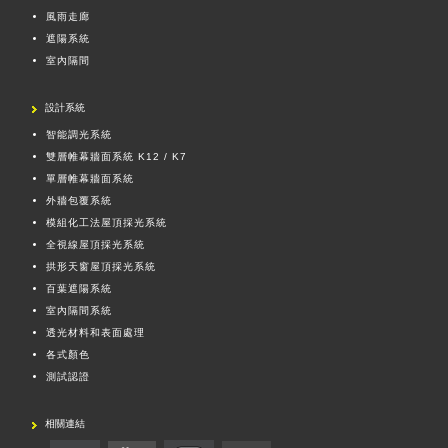
風雨走廊
遮陽系統
室內隔間
設計系統
智能調光系統
雙層帷幕牆面系統 K12 / K7
單層帷幕牆面系統
外牆包覆系統
模組化工法屋頂採光系統
全視線屋頂採光系統
拱形天窗屋頂採光系統
百葉遮陽系統
室內隔間系統
透光材料和表面處理
各式顏色
測試認證
相關連結