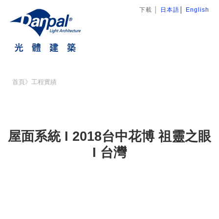
下載
│
日本語
│
English
首頁
》
工程實績
屋面系統 I 2018台中花博 祖靈之眼
I 台灣