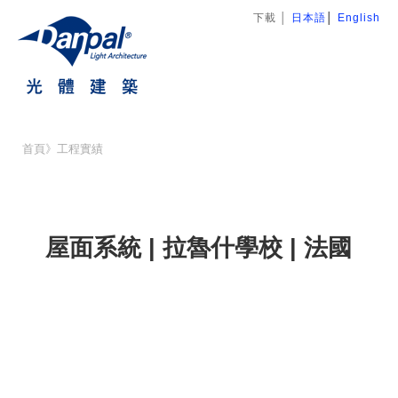
下載
│
日本語
│
English
首頁
》
工程實績
屋面系統 | 拉魯什學校 | 法國