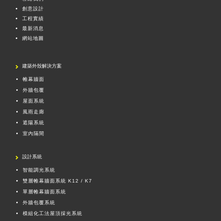
創意設計
工程實績
最新消息
網站地圖
建築外殼解決方案
帷幕牆面
外牆包覆
屋面系統
風雨走廊
遮陽系統
室內隔間
設計系統
智能調光系統
雙層帷幕牆面系統 K12 / K7
單層帷幕牆面系統
外牆包覆系統
模組化工法屋頂採光系統