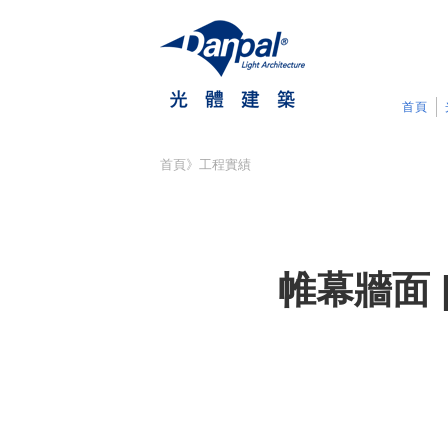
首頁
首頁
》
工程實績
帷幕牆面 