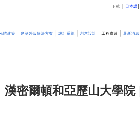
下載
│
日本語
光體建築
建築外殼解決方案
設計系統
創意設計
工程實績
最新消息
| 漢密爾頓和亞歷山大學院 