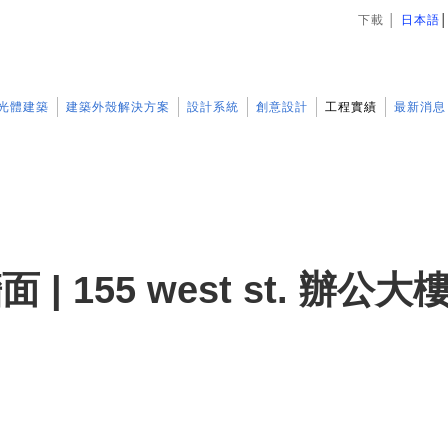
下載
│
日本語
光體建築
建築外殼解決方案
設計系統
創意設計
工程實績
最新消息
 | 155 west st. 辦公大樓