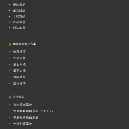
聯絡我們
創意設計
工程實績
最新消息
網站地圖
建築外殼解決方案
帷幕牆面
外牆包覆
屋面系統
風雨走廊
遮陽系統
室內隔間
設計系統
智能調光系統
雙層帷幕牆面系統 K12 / K7
單層帷幕牆面系統
外牆包覆系統