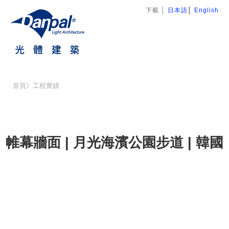
下載
│
日本語
│
English
首頁
》
工程實績
帷幕牆面 | 月光海濱公園步道 | 韓國