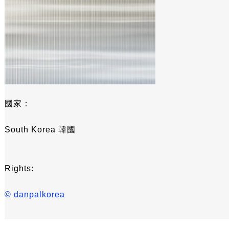
國家：
South Korea 韓國
Rights:
© danpalkorea