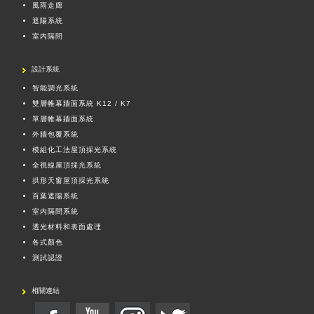
風雨走廊
遮陽系統
室內隔間
設計系統
智能調光系統
雙層帷幕牆面系統 K12 / K7
單層帷幕牆面系統
外牆包覆系統
模組化工法屋頂採光系統
全視線屋頂採光系統
拱形天窗屋頂採光系統
百葉遮陽系統
室內隔間系統
透光材料和表面處理
各式顏色
測試認證
相關連結