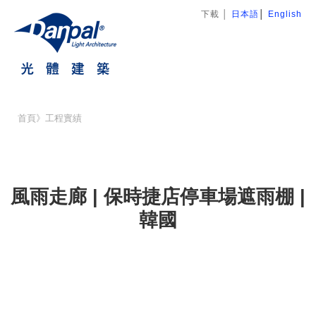
下載
│
日本語
│
English
首頁
》
工程實績
風雨走廊 | 保時捷店停車場遮雨棚 |
韓國