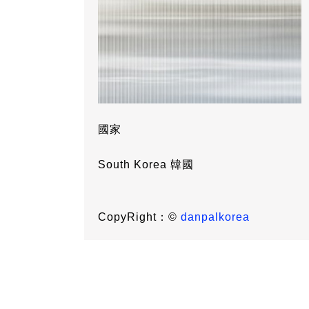
國家
South Korea 韓國
CopyRight：©
danpalkorea