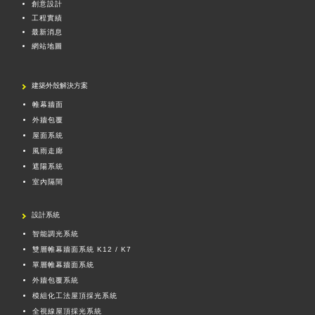
創意設計
工程實績
最新消息
網站地圖
建築外殼解決方案
帷幕牆面
外牆包覆
屋面系統
風雨走廊
遮陽系統
室內隔間
設計系統
智能調光系統
雙層帷幕牆面系統 K12 / K7
單層帷幕牆面系統
外牆包覆系統
模組化工法屋頂採光系統
全視線屋頂採光系統