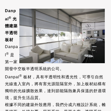
Danp
®
al
光
體建築
半透明
板材
Danpa
®
l
是
第一家
開發中空板半透明系統的公司。
®
Danpal
板材，具有半透明性和透光性，可導引自然
光線進入室內，將有害光源阻隔室外，加上板材結構有
獨特的光線擴散效果，達到節能隔熱兼具保溫的舒適環
境，提升生活品質。
根據不同的建築外殼應用，我們分成六種設計系統，帷