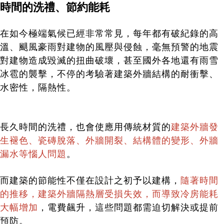
時間的洗禮、節約能耗
在如今極端氣候已經非常常見，每年都有破紀錄的高
溫、颶風豪雨對建物的風壓與侵蝕，毫無預警的地震
對建物造成毀滅的扭曲破壞，甚至國外各地還有雨雪
冰雹的襲擊，不停的考驗著建築外牆結構的耐衝擊、
水密性，隔熱性。
長久時間的洗禮，也會使應用傳統材質的
建築外牆發
生褪色、瓷磚脫落、外牆開裂、結構體的變形、外牆
漏水等惱人問題
。
而建築的節能性不僅在設計之初予以建構，
隨著時間
的推移，建築外牆隔熱層受損失效，而導致冷房能耗
大幅增加
，電費飆升，這些問題都需迫切解決或提前
預防。