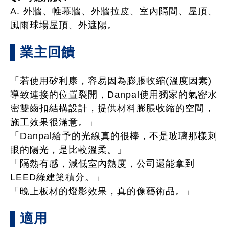
A. 外牆、帷幕牆、外牆拉皮、室內隔間、屋頂、
風雨球場屋頂、外遮陽。
▌業主回饋
「若使用矽利康，容易因為膨脹收縮(溫度因素)
導致連接的位置裂開，Danpal使用獨家的氣密水
密雙齒扣結構設計，提供材料膨脹收縮的空間，
施工效果很滿意。」
「Danpal給予的光線真的很棒，不是玻璃那樣刺
眼的陽光，是比較溫柔。」
「隔熱有感，減低室內熱度，公司還能拿到
LEED綠建築積分。」
「晚上板材的燈影效果，真的像藝術品。」
▌
適用