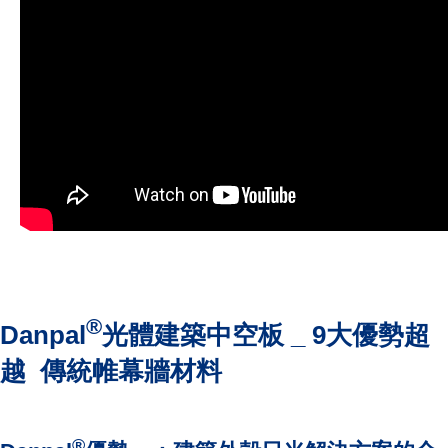
®
Danpal
光體建築
中空板 _
9
大優勢超
越 傳統帷幕牆材料
®