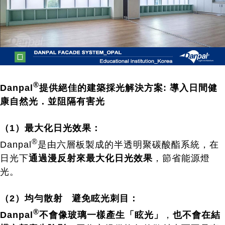
®
Danpal
提供絕佳的建築採光解決方案: 導入日間健
康自然光．並阻隔有害光
（1）最大化日光效果：
®
Danpal
是由六層板製成的半透明聚碳酸酯系統，在
日光下
通過漫反射來最大化日光效果
，節省能源燈
光。
（2）均勻散射 避免眩光刺目：
®
Danpal
不會像玻璃一樣產生「眩光」
，
也不會在結