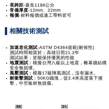
長跨距
-最長1198公分
常備厚度
-12mm、22mm
報價
-材料報價或連工帶料皆可
▌相關技術測試
加速老化測試
-ASTM D4364規範(耐候性)
測試時間相當於：高雄日照21.2年
測試結果：皆能保持優異的性能
地震測試
：模擬台灣八級以上地震，帷幕牆結構
安全無損壞。
風壓測試
：模擬17級陣風測試，沒有漏水。
耐衝擊測試
：50KG鐵塊，從2.4米高度落下撞
擊，中空板材無損傷。