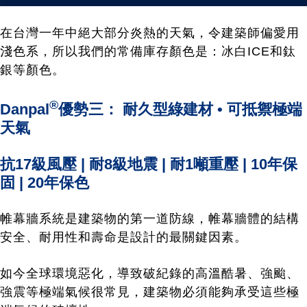
在台灣一年中絕大部分炎熱的天氣，令建築師偏愛用
淺色系，所以我們的常備庫存顏色是：冰白ICE和鈦
銀等顏色。
®
Danpal
優勢三： 耐久型綠建材 • 可抵禦極端
天氣
抗17級風壓 | 耐8級地震 | 耐1噸重壓 | 10年保
固 | 20年保色
帷幕牆系統是建築物的第一道防線，帷幕牆體的結構
安全、耐用性和壽命是設計的最關鍵因素。
如今全球環境惡化，導致破紀錄的高溫酷暑、強颱、
強震等極端氣候很常見，建築物必須能夠承受這些極