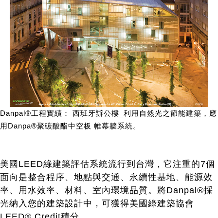
Danpal®工程實績： 西班牙辦公樓_利用自然光之節能建築，應
用Danpa®聚碳酸酯中空板 帷幕牆系統。
美國LEED綠建築評估系統流行到台灣，它注重的7個
面向是整合程序、地點與交通、永續性基地、能源效
率、用水效率、材料、室內環境品質。將Danpal®採
光納入您的建築設計中，可獲得美國綠建築協會
LEED® Credit積分。