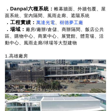
．Danpal六種系統：
帷幕牆面、外牆包覆、屋
面系統、室內隔間、風雨走廊、遮陽系統
．
工程實績：
萬達光電
、
樹德夢工廠
．場域：
廠房/廠辦/倉儲、商辦隔間、飯店公共
區、購物中心、商業中心、展覽館、體育場、活
動中心、風雨走廊/球場等大型建物
1.高雄廠房