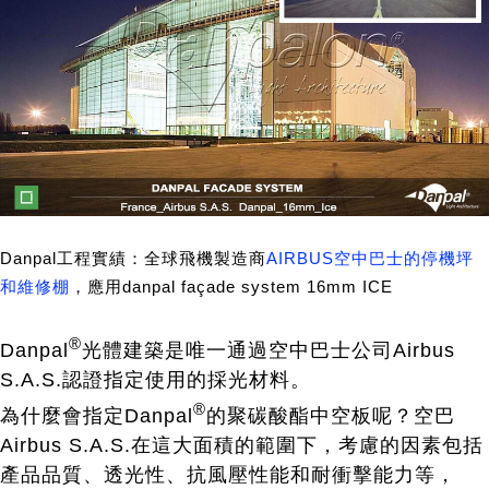
Danpal工程實績：全球飛機製造商
AIRBUS空中巴士的停機坪
和維修棚
，應用danpal façade system 16mm ICE
®
Danpal
光體建築是唯一通過空中巴士公司Airbus
S.A.S.認證指定使用的採光材料。
®
為什麼會指定Danpal
的聚碳酸酯中空板呢？空巴
Airbus S.A.S.在這大面積的範圍下，考慮的因素包括
產品品質、透光性、抗風壓性能和耐衝擊能力等，