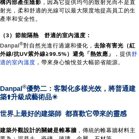
構內部產生陰影
，因為它提供均勻的散射光而不是直
射光，柔和舒適的光線可以最大限度地提高員工的生
產率和安全性。
（3）節能隔熱 舒適的室內溫度：
®
Danpal
對自然光進行過濾和優化，
去除有害光（紅
外線/抗UV紫外線≧99.5%）避免「熱效應」
，提供
舒
適的室內溫度
，帶來身心愉悅並大幅節省能源。
®
Danpal
優勢二：客製化多樣光效，將普通建
築⬆️升級成藝術品✴️
世界上最好的建築師 都喜歡它帶來的靈感
建築外觀設計的關鍵是帷幕牆
，傳統的帷幕牆材料主
要為：混凝土、瓷磚、玻璃、金屬、石材等。