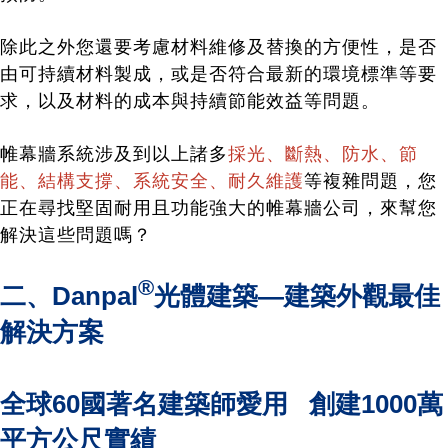
除此之外您還要考慮材料維修及替換的方便性，是否
由可持續材料製成，或是否符合最新的環境標準等要
求，以及材料的成本與持續節能效益等問題。
帷幕牆系統涉及到以上諸多
採光、斷熱、防水、節
能、結構支撐、系統安全、耐久維護
等複雜問題，您
正在尋找堅固耐用且功能強大的帷幕牆公司，來幫您
解決這些問題嗎？
®
二、Danpal
光體建築—
建築外觀
最佳
解決方案
全球60國著名建築師
愛用 創建1000萬
平方公尺實績