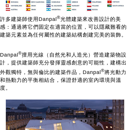
®
許多建築師使用Danpal
光體建築來改善設計的美
感：通過將它們固定在適當的位置，可以隱藏難看的
建築元素並為任何屬性的建築結構創建完美的裝飾。
®
Danpal
擅用光線（自然光和人造光）營造建築物設
計，提供建築師充分發揮靈感創意的可能性，建構出
®
外觀獨特，無與倫比的建築作品，Danpal
將光動力
和熱動力的平衡相結合，保證舒適的室內環境與溫
度。