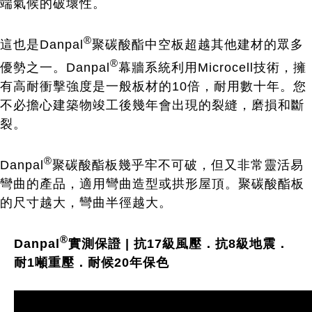
端氣候的破壞性。
®
這也是Danpal
聚碳酸酯中空板超越其他建材的眾多
®
優勢之一。Danpal
幕牆系統利用Microcell技術，擁
有高耐衝擊強度是一般板材的10倍，耐用數十年。您
不必擔心建築物竣工後幾年會出現的裂縫，磨損和斷
裂。
®
Danpal
聚碳酸酯板幾乎牢不可破，但又非常靈活易
彎曲的產品，適用彎曲造型或拱形屋頂。聚碳酸酯板
的尺寸越大，彎曲半徑越大。
®
Danpal
實測
保證 | 抗17級風壓．抗8級地震．
耐1噸重壓．
耐候20年保色