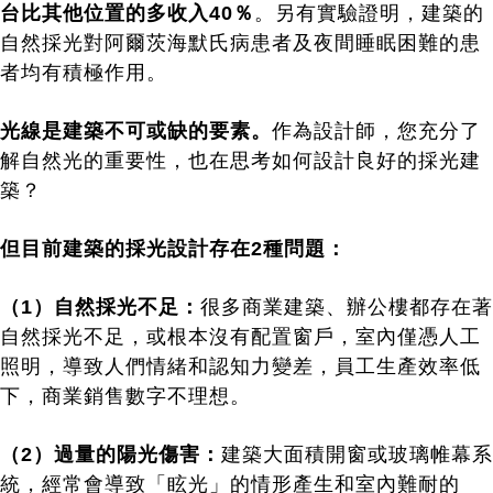
台比其他位置的多收入40％
。另有實驗證明，建築的
自然採光對阿爾茨海默氏病患者及夜間睡眠困難的患
者均有積極作用。
光線是建築不可或缺的要素。
作為設計師，您充分了
解自然光的重要性，也在思考如何設計良好的採光建
築？
但目前建築的
採光
設計存在2種
問題
：
（1）自然採光不足：
很多商業建築、辦公樓都存在著
自然採光不足，或根本沒有配置窗戶，室內僅憑人工
照明，導致人們情緒和認知力變差，員工生產效率低
下，商業銷售數字不理想。
（2）過量的陽光傷害：
建築大面積開窗或玻璃帷幕系
統，經常會導致「眩光」的情形產生和室內難耐的