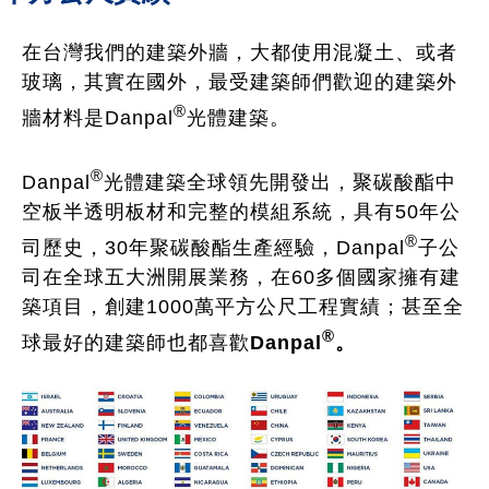
在台灣我們的建築外牆，大都使用混凝土、或者
玻璃，其實在國外，最受建築師們歡迎的建築外
®
牆材料是Danpal
光體建築。
®
Danpal
光體建築全球領先開發出，聚碳酸酯中
空板半透明板材和完整的模組系統，具有50年公
®
司歷史，30年聚碳酸酯生產經驗，Danpal
子公
司在全球五大洲開展業務，在60多個國家擁有建
築項目，創建1000萬平方公尺工程實績；甚至全
®
球最好的建築師也都喜歡
Danpal
。