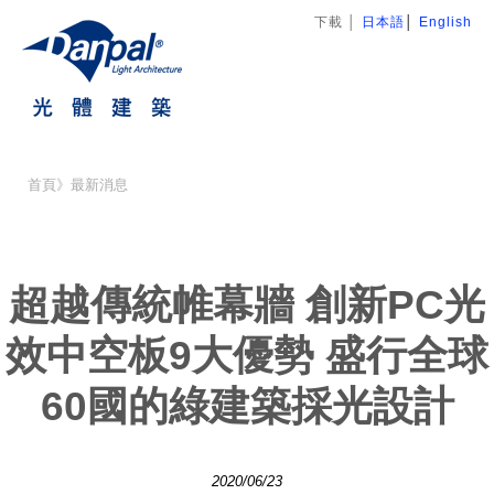
下載
│
日本語
│
English
首頁
》
最新消息
超越傳統帷幕牆 創新PC光
效中空板9大優勢 盛行全球
60國的綠建築採光設計
2020
/
06
/
23