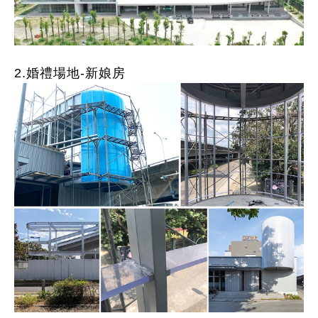
2.婚禮場地-新娘房