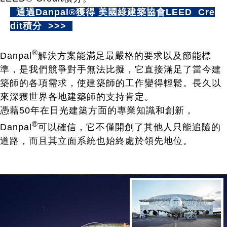
通過Danpal®獲得 美國綠建築協會LEED Cre
dit積分
>>>
®
Danpal
解決方案能滿足最嚴格的要求以及節能標
準，是我們競爭對手無法比擬，它直接滿足了當今建
築師的各項需求，使建築師的工作變得輕鬆。長久以
來深獲世界各地建築師的支持肯定。
憑藉50年在日光建築方面的專業知識和創新，
®
Danpal
可以確信，它不僅開創了其他人只能追隨的
道路，而且其立面系統也始終處於領先地位。