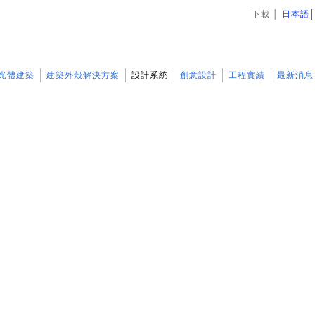
下載
│
日本語
光體建築
建築外殼解決方案
設計系統
創意設計
工程實績
最新消息