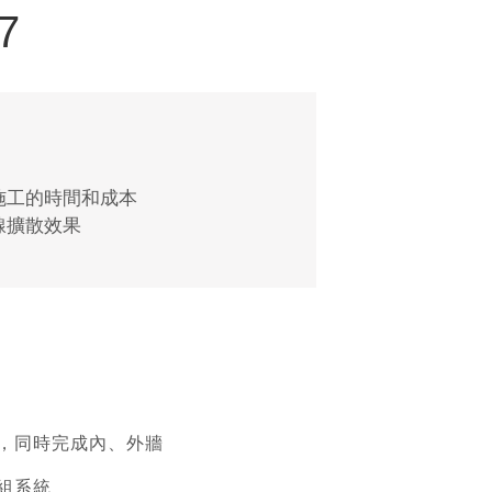
7
施工的時間和成本
線擴散效果
，同時完成內、外牆
組系統