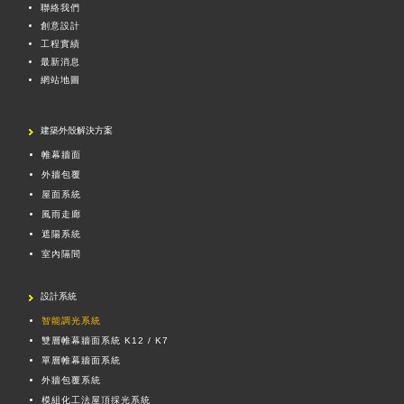
聯絡我們
創意設計
工程實績
最新消息
網站地圖
建築外殼解決方案
帷幕牆面
外牆包覆
屋面系統
風雨走廊
遮陽系統
室內隔間
設計系統
智能調光系統
雙層帷幕牆面系統 K12 / K7
單層帷幕牆面系統
外牆包覆系統
模組化工法屋頂採光系統